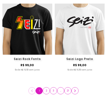
Seizi Rock Fonts
Seizi Logo Preto
R$ 99,00
R$ 99,00
6x de R$ 16,50 sem juros
6x de R$ 16,50 sem juros
1
2
3
…
21