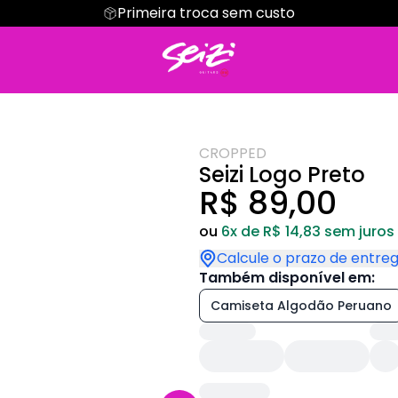
Primeira troca sem custo
Regata
Cropped
Hoodie Moletom
Suéter Moletom
CROPPED
Seizi Logo Preto
R$ 89,00
ou
6x de R$ 14,83 sem juros
Calcule o prazo de entre
Também disponível em:
Camiseta Algodão Peruano