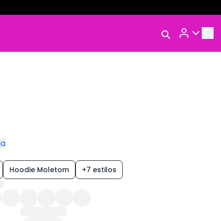
Rastrear Meu
Pedido
Trocar Meu Pedido
Avaliar Meu Pedido
Entrar | Cadastrar
ga
Hoodie Moletom
+7 estilos