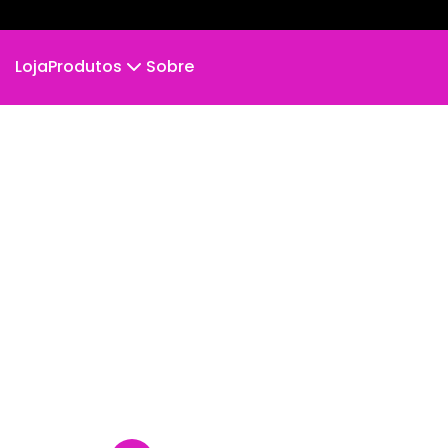
Loja
Produtos
Sobre
Camiseta
Camiseta Infantil
Cropped Moletom
Camiseta Algodão Peruano
Body Infantil
Camiseta Oversized