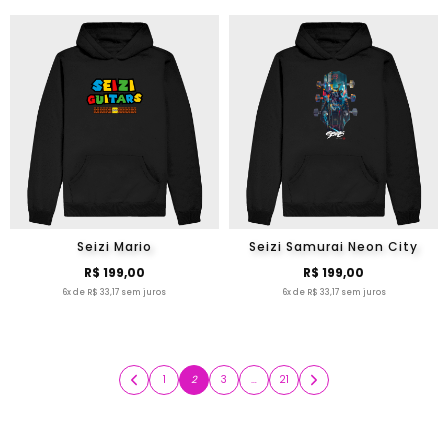
Seizi Mario
Seizi Samurai Neon City
R$ 199,00
R$ 199,00
6x de R$ 33,17 sem juros
6x de R$ 33,17 sem juros
1
2
3
…
21