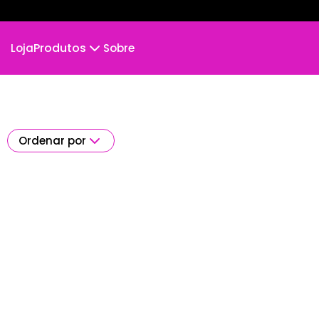
Produtos
Loja
Sobre
Camiseta
Camiseta Infantil
Cropped Moletom
Camiseta Algodão Peruano
Ordenar por
Body Infantil
Camiseta Oversized