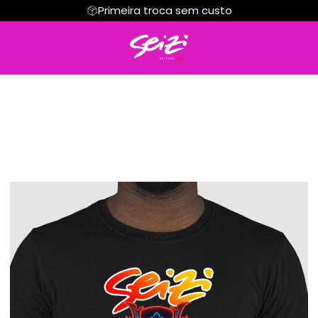
Primeira troca sem custo
Regata
Cropped
Hoodie Moletom
Suéter Moletom