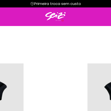
Primeira troca sem custo
Regata
Cropped
Hoodie Moletom
Suéter Moletom