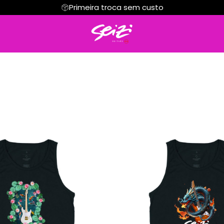
Primeira troca sem custo
Regata
Cropped
Hoodie Moletom
Suéter Moletom