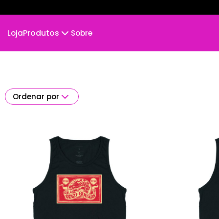
Produtos
Loja
Sobre
Camiseta
Camiseta Infantil
Cropped Moletom
Camiseta Algodão Peruano
Ordenar por
Body Infantil
Camiseta Oversized