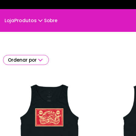
Produtos
Loja
Sobre
Camiseta
Camiseta Infantil
Cropped Moletom
Camiseta Algodão Peruano
Ordenar por
Body Infantil
Camiseta Oversized