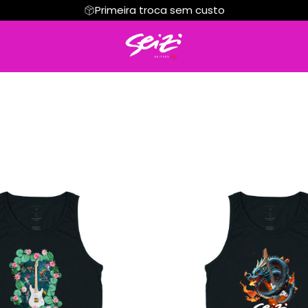
Primeira troca sem custo
Regata
Cropped
Hoodie Moletom
Suéter Moletom